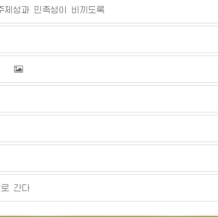
 주체성과 민족성이 비끼도록
쑥떡
 살로 간다