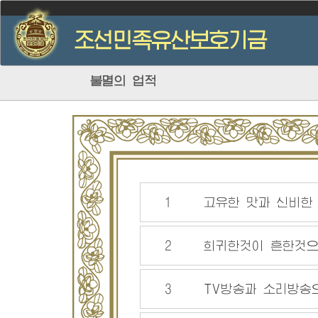
불멸의 업적
1
고유한 맛과 신비
2
희귀한것이 흔한
3
TV방송과 소리방