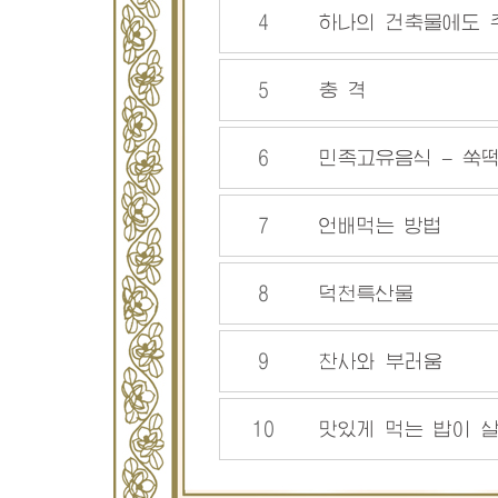
4
하나의 건축물에도
5
충 격
6
민족고유음식 – 
7
언배먹는 방법
8
덕천특산물
9
찬사와 부러움
10
맛있게 먹는 밥이