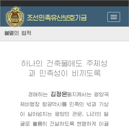
불멸의 업적
하나의 건축물에도 주체성
과 민족성이 비끼도록
김정은
경애하는
동지
께서는 평양국
제비행장 항공역사를 민족의 넋과 기상
이 살아넘치는 평양의 관문, 나라의 얼
굴로 훌륭히 건설하도록 현명하게 이끌