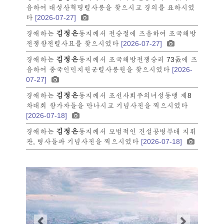
음하여 대성산혁명렬사릉을 찾으시고 경의를 표하시였
다
[2026-07-27]
김정은
경애하는
동지께서 전승절에 즈음하여 조국해방
전쟁참전렬사묘를 찾으시였다
[2026-07-27]
김정은
경애하는
동지께서 조국해방전쟁승리 73돐에 즈
음하여 중국인민지원군렬사릉원을 찾으시였다
[2026-
07-27]
김정은
경애하는
동지께서 조선사회주의녀성동맹 제8
차대회 참가자들을 만나시고 기념사진을 찍으시였다
[2026-07-18]
김정은
경애하는
동지께서 모범적인 건설공병부대 지휘
관, 병사들과 기념사진을 찍으시였다
[2026-07-18]