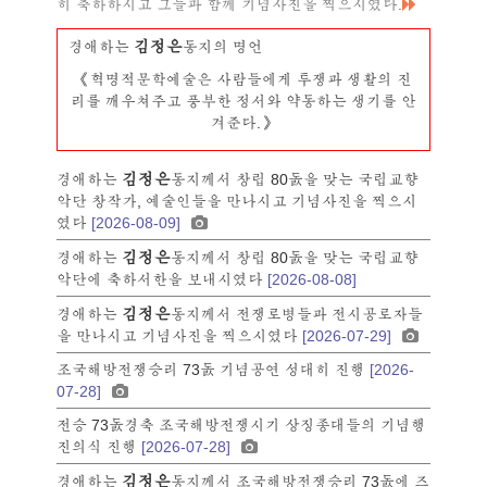
히 축하하시고 그들과 함께 기념사진을 찍으시였다.
김정은
경애하는
동지의 명언
《혁명적문학예술은 사람들에게 투쟁과 생활의 진
리를 깨우쳐주고 풍부한 정서와 약동하는 생기를 안
겨준다.》
김정은
경애하는
동지께서 창립 80돐을 맞는 국립교향
악단 창작가, 예술인들을 만나시고 기념사진을 찍으시
였다
[2026-08-09]
김정은
경애하는
동지께서 창립 80돐을 맞는 국립교향
악단에 축하서한을 보내시였다
[2026-08-08]
김정은
경애하는
동지께서 전쟁로병들과 전시공로자들
을 만나시고 기념사진을 찍으시였다
[2026-07-29]
조국해방전쟁승리 73돐 기념공연 성대히 진행
[2026-
07-28]
전승 73돐경축 조국해방전쟁시기 상징종대들의 기념행
진의식 진행
[2026-07-28]
김정은
경애하는
동지께서 조국해방전쟁승리 73돐에 즈