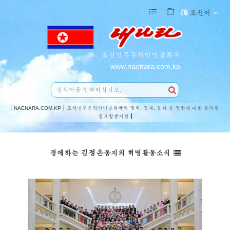
조선어
조선민주주의인민공화국
www.naenara.com.kp
NAENARA.COM.KP
조선민주주의인민공화국의 정치, 경제, 문화 등 전반에 대한 유익한
정보발생거점
김정은
경애하는
동지의 혁명활동소식