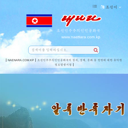
조선어
조선민주주의인민공화국
www.naenara.com.kp
NAENARA.COM.KP
조선민주주의인민공화국의 정치, 경제, 문화 등 전반에 대한 유익한
정보발생거점