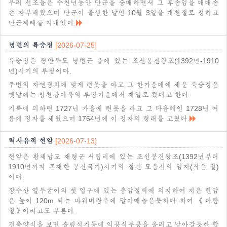
우리 선조들은 수천년동안 단군을 숭배하면서 그 후손임을 대대손
손 자부해왔으며 단군이 출생한 날인 10월 3일을 개천절로 정하고
단군제례를 지내였다.
녕변의 륙승정
[2026-07-25]
륙승정은 평안북도 녕변군 읍에 있는 조선봉건왕조(1392년-1910
년)시기의 루정이다.
주변의 자연경치에 맞게 련못을 파고 그 한가운데에 세운 륙승정은
옛날에는 청천강이북의 루정가운데서 제일로 컸다고 한다.
기록에 의하면 1727년 가을에 련못을 파고 그 다음해인 1728년 여
름에 정자를 세웠으며 1764년에 이 정자의 형태를 고쳤다.
력사유적 현암
[2026-07-13]
현암은 황해남도 재령군 서림리에 있는 조선봉건왕조(1392년부터
1910년까지 존재한 봉건국가)시기의 절인 묘음사의 암자(작은 절)
이다.
장수산 열두굽이의 첫 입구에 있는 층암절벽에 의지하여 지은 현암
은 높이 120m 되는 바위벼랑우에 달아매놓은듯하다 하여 《다람
절》이라고도 부른다.
건축양식을 보면 흘림식기둥에 익공식두공을 올리고 날아갈듯한 합