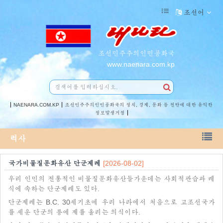
조선어
조선민주주의인민공화국
www.naenara.com.kp
NAENARA.COM.KP
조선민주주의인민공화국의 정치, 경제, 문화 등 전반에 대한 유익한
정보발생거점
력사
국가비물질문화유산 단군제례
[2026-08-02]
우리 인민의 전통적인 비물질문화유산들가운데는 사회적관습과 례
식에 속하는 단군제례도 있다.
단군제례는 B.C. 30세기초에 우리 나라에서 처음으로 고조선국가
를 세운 단군의 릉에 제를 올리는 의식이다.