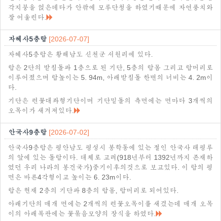
각지붕을 얹은데다가 안팎에 모루단청을 하였기때문에 자연풍치와
잘 어울린다.
자혜사5층탑
[2026-07-07]
자혜사5층탑은 황해남도 신천군 서원리에 있다.
탑은 2단의 받침돌과 1층으로 된 기단, 5층의 탑몸 그리고 탑머리로
이루어졌으며 탑높이는 5. 94m, 아래받침돌 한변의 너비는 4. 2m이
다.
기단은 련꽃대좌형기단이며 기단밑돌의 측면에는 면마다 3개씩의
오목이가 새겨져있다.
안국사9층탑
[2026-07-02]
안국사9층탑은 평안남도 평성시 봉학동에 있는 절인 안국사 태평루
의 앞에 있는 돌탑이다. 대체로 고려(918년부터 1392년까지 존재하
였던 우리 나라의 봉건국가)중기이후의것으로 보고있다. 이 탑의 평
면은 바른4각형이고 높이는 6. 23m이다.
탑은 현재 2층의 기단과 8층의 탑몸, 탑머리로 되여있다.
아래기단의 매개 면에는 2개씩의 련꽃오목이를 새겼는데 매개 오목
이의 아래복판에는 꽃묶음모양의 장식을 하였다.