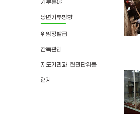
기부분야
당면기부방향
위임장발급
감독관리
지도기관과 련관단위들
련계