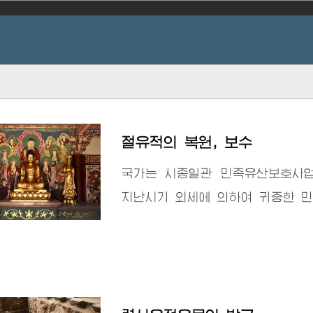
절유적의 복원, 보수
국가는 시종일관 민족유산보호사
지난시기 외세에 의하여 귀중한 민