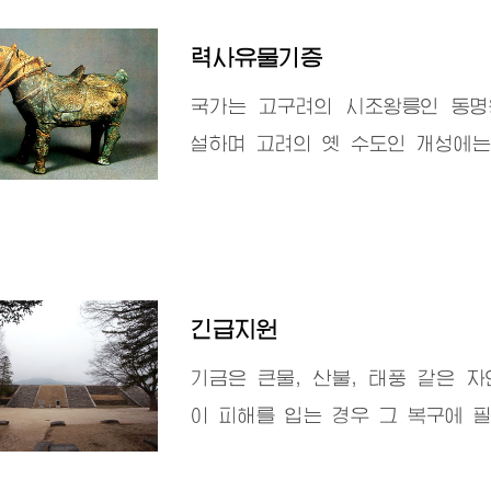
력사유물기증
국가는 고구려의 시조왕릉인 동
설하며 고려의 옛 수도인 개성에는
긴급지원
기금은 큰물, 산불, 태풍 같은 
이 피해를 입는 경우 그 복구에 필