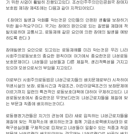
기 위한 사업이 활발히 진행되고있다. 조선민주주의인민공화국 장애자
보호법 제1장 제4조에는 다음과 같이 지적되여있다.
《장애의 발생과 악화를 막는것은 인민들의 안정된 생활을 보장하기
위한 필수적요구이다. 국가는 장애의 원인으로 되는 질병을 제때에 적
발치료하며 교통사고, 로동재해 같은 요인에 의한 장애의 발생을 예방
하도록 한다.》
장애발생의 요인으로 되고있는 로동재해를 미리 막는것은 우리 나라
사회주의로동보호의 중요한 원칙이며 여기에서 중요한것은 녀성로동
보호문제이다. 녀성들은 남성들과 다른 체질적, 생리적특성을 가지고
있으며 모성으로서의 부담을 지고있다.
이로부터 사회주의로동법은 녀성근로자들의 배치문제로부터 시작하여
위생시설의 보장, 로동시간과 작업조건, 어린이양육조건의 보장문제에
이르기까지 일련의 특전적인 로동보호대책에 대하여 규제하고있다. 녀
성로동보호에서 중요한것은 무엇보다먼저 녀성근로자들을 체질에 맞
는 부문과 직종에 배치하는것이다.
로동행정기관들은 자기의 권능에 따라 새로 입직하는 녀성근로자들을
체질에 맞는 적재적소에 배치하는것과 함께 기업소로력배치상태와 로
력구성실태를 구체적으로 따져보고 녀성들이 일할수 있는 직종과 작업
부문에 남성로력이 배치되여있는 경우에는 녀성로력으로 바꾸어 배치