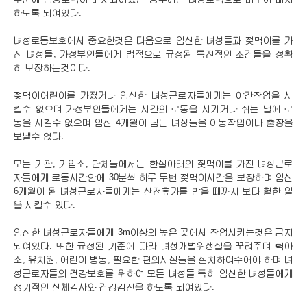
하도록 되여있다.
녀성로동보호에서 중요한것은 다음으로 임신한 녀성들과 젖먹이를 가
진 녀성들, 가정부인들에게 법적으로 규정된 특전적인 조건들을 정확
히 보장하는것이다.
젖먹이어린이를 가졌거나 임신한 녀성근로자들에게는 야간작업을 시
킬수 없으며 가정부인들에게는 시간외 로동을 시키거나 쉬는 날에 로
동을 시킬수 없으며 임신 4개월이 넘는 녀성들을 이동작업이나 출장을
보낼수 없다.
모든 기관, 기업소, 단체들에서는 한살아래의 젖먹이를 가진 녀성근로
자들에게 로동시간안에 30분씩 하루 두번 젖먹이시간을 보장하며 임신
6개월이 된 녀성근로자들에게는 산전휴가를 받을 때까지 보다 헐한 일
을 시킬수 있다.
임신한 녀성근로자들에게 3m이상의 높은 곳에서 작업시키는것은 금지
되여있다. 또한 규정된 기준에 따라 녀성개별위생실을 꾸려주며 탁아
소, 유치원, 어린이 병동, 필요한 편의시설들을 설치하여주어야 하며 녀
성근로자들의 건강보호를 위하여 모든 녀성들 특히 임신한 녀성들에게
정기적인 신체검사와 건강검진을 하도록 되여있다.