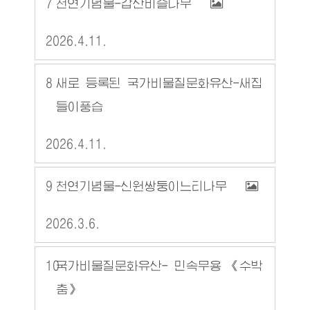
7
천연기념물-갑산비슬나무
2026.4.11.
8
새로 등록된 국가비물질문화유산-새집
들이풍습
2026.4.11.
9
천연기념물-신원쌍둥이느티나무
2026.3.6.
10
국가비물질문화유산- 민속무용 《수박
춤》