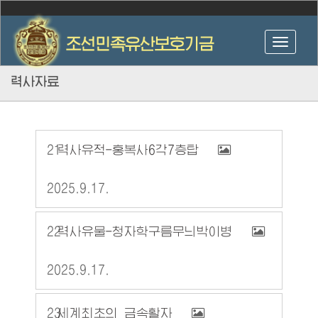
력사자료
21
력사유적-홍복사6각7층탑
2025.9.17.
22
력사유물-청자학구름무늬박이병
2025.9.17.
23
세계최초의 금속활자