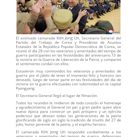
Kim Jong Un
El estimado camarada
, Secretario General del
Partido del Trabajo de Corea y Presidente de Asuntos
Estatales de la República Popular Democrática de Corea, se
reunió el día 28 con los veteranos y ameritados del tiempo de
guerra participantes en las festividades del aniversario 73 de
la victoria en la Guerra de Liberación de la Patria, y compartió
el sentimiento cordial con ellos.
Estuvieron muy conmovidos los veteranos y ameritados de
guerra por el júbilo de tener el momento feliz y honroso tan
deseado, luego de tomar parte en las festividades del día de
victoria en la guerra efectuadas con solemnidad en la capital
Pyongyang.
El Secretario General llegó al lugar de filmación.
Todos los reunidos le rindieron de todo corazón el homenaje
y agradecimiento al General sin par y gran padre quien abre
nueva época para construir un país próspero y un ejército
poderoso que desean todas las generaciones de la patria
glorificando de siglo en siglo la tradición de triunfo del 27 de
julio, honor perenne de la patria, y el espíritu heroico.
Kim Jong Un
El camarada
respondió cordialmente a los
veteranos y ameritados del tiempo de guerra, defensores