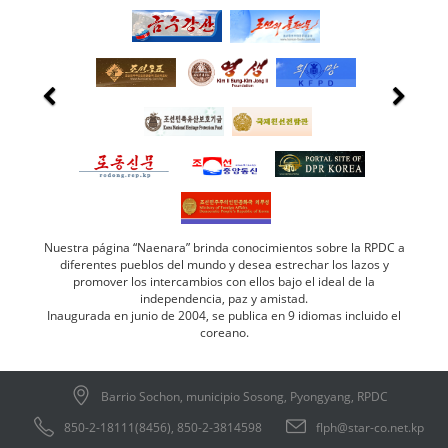
Nuestra página “Naenara” brinda conocimientos sobre la RPDC a
diferentes pueblos del mundo y desea estrechar los lazos y
promover los intercambios con ellos bajo el ideal de la
independencia, paz y amistad.
Inaugurada en junio de 2004, se publica en 9 idiomas incluido el
coreano.
Barrio Sochon, municipio Sosong, Pyongyang, RPDC
850-2-18111(8456), 850-2-3814598
flph@star-co.net.kp