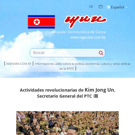
Español
República Popular Democrática de Corea
www.naenara.com.kp
NAENARA.COM.KP
Informaciones útiles sobre la política, economía, cultura y otras esferas
de la RPDC
Kim Jong Un
Actividades revolucionarias de
,
Secretario General del PTC