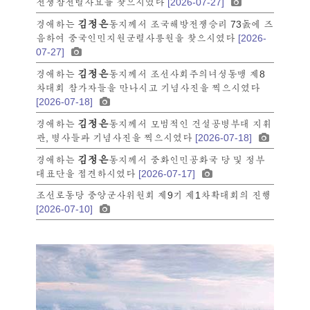
전쟁참전렬사묘를 찾으시였다
[2026-07-27]
김정은
경애하는
동지께서 조국해방전쟁승리 73돐에 즈
음하여 중국인민지원군렬사릉원을 찾으시였다
[2026-
07-27]
김정은
경애하는
동지께서 조선사회주의녀성동맹 제8
차대회 참가자들을 만나시고 기념사진을 찍으시였다
[2026-07-18]
김정은
경애하는
동지께서 모범적인 건설공병부대 지휘
관, 병사들과 기념사진을 찍으시였다
[2026-07-18]
김정은
경애하는
동지께서 중화인민공화국 당 및 정부
대표단을 접견하시였다
[2026-07-17]
조선로동당 중앙군사위원회 제9기 제1차확대회의 진행
[2026-07-10]