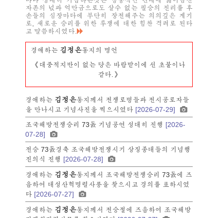
마다 성대히 기념하는것은 영웅적인 년대에 끓어넘친
자존의 넋과 억만금으로도 살수 없는 필승의 진리를 후
손들의 심장마다에 부단히 장전해주는 의의깊은 계기
로, 새로운 승리를 위한 투쟁에 대한 힘찬 격려로 된다
고 말씀하시였다.
김정은
경애하는
동지의 명언
《대중적지반이 없는 당은 바람받이에 선 초불이나
같다.》
김정은
경애하는
동지께서 전쟁로병들과 전시공로자들
을 만나시고 기념사진을 찍으시였다
[2026-07-29]
조국해방전쟁승리 73돐 기념공연 성대히 진행
[2026-
07-28]
전승 73돐경축 조국해방전쟁시기 상징종대들의 기념행
진의식 진행
[2026-07-28]
김정은
경애하는
동지께서 조국해방전쟁승리 73돐에 즈
음하여 대성산혁명렬사릉을 찾으시고 경의를 표하시였
다
[2026-07-27]
김정은
경애하는
동지께서 전승절에 즈음하여 조국해방