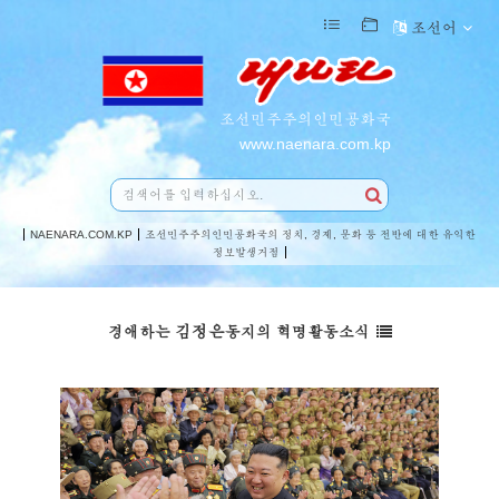
조선어
조선민주주의인민공화국
www.naenara.com.kp
NAENARA.COM.KP
조선민주주의인민공화국의 정치, 경제, 문화 등 전반에 대한 유익한
정보발생거점
김정은
경애하는
동지의 혁명활동소식