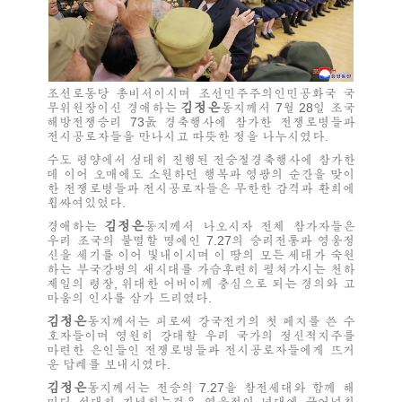
조선로동당 총비서이시며 조선민주주의인민공화국 국
김정은
무위원장이신
경애하는
동지께서 7월 28일 조국
해방전쟁승리 73돐 경축행사에 참가한 전쟁로병들과
전시공로자들을 만나시고 따뜻한 정을 나누시였다.
수도 평양에서 성대히 진행된 전승절경축행사에 참가한
데 이어 오매에도 소원하던 행복과 영광의 순간을 맞이
한 전쟁로병들과 전시공로자들은 무한한 감격과 환희에
휩싸여있었다.
김정은
경애하는
동지께서 나오시자 전체 참가자들은
우리 조국의 불멸할 명예인 7.27의 승리전통과 영웅정
신을 세기를 이어 빛내이시며 이 땅의 모든 세대가 숙원
하는 부국강병의 새시대를 가슴후련히 펼쳐가시는 천하
제일의 령장,
위대한
어버이께 충심으로 되는 경의와 고
마움의 인사를 삼가 드리였다.
김정은
동지께서는 피로써 강국전기의 첫 페지를 쓴 수
호자들이며 영원히 강대할 우리 국가의 정신적지주를
마련한 은인들인 전쟁로병들과 전시공로자들에게 뜨거
운 답례를 보내시였다.
김정은
동지께서는 전승의 7.27을 참전세대와 함께 해