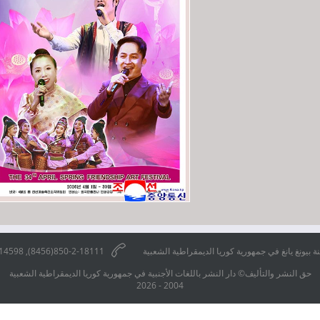
يونغ يانغ في جمهورية كوريا الديمقراطية الشعبية
850-2-18111(8456), 850-2-3814598
حق النشر والتأليف© دار النشر باللغات الأجنبية في جمهورية كوريا الديمقراطية الشعبية
2004 - 2026