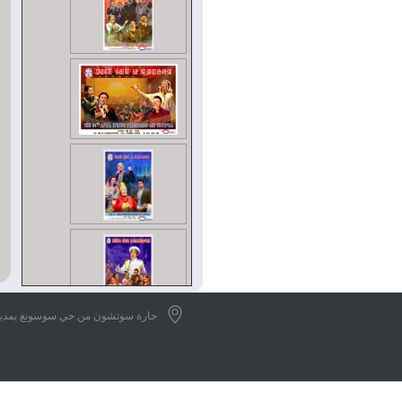
حارة سوتشون من حي سوسونغ بمدينة ب