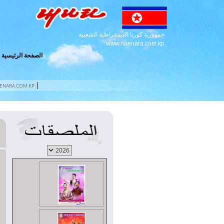
جمهورية كوريا الديمقراطية الشعبية
www.naenara.com.kp
الصفحة الرئيسية
ENARA.COM.KP