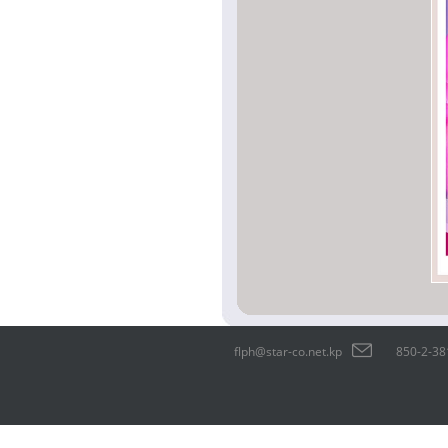
flph@star-co.net.kp