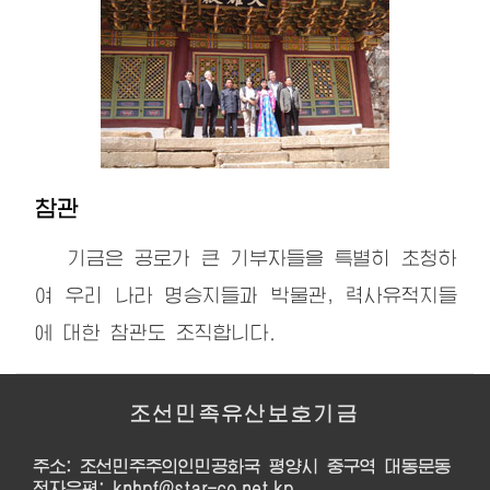
참관
기금은 공로가 큰 기부자들을 특별히 초청하
여 우리 나라 명승지들과 박물관, 력사유적지들
에 대한 참관도 조직합니다.
조선민족유산보호기금
주소: 조선민주주의인민공화국 평양시 중구역 대동문동
전자우편: knhpf@star-co.net.kp