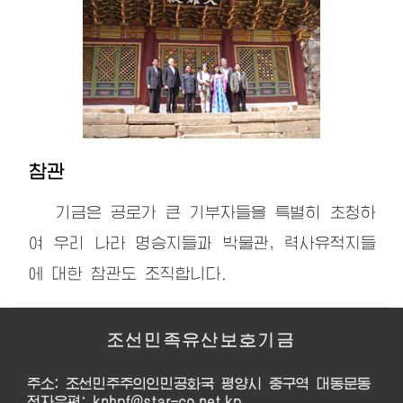
참관
기금은 공로가 큰 기부자들을 특별히 초청하
여 우리 나라 명승지들과 박물관, 력사유적지들
에 대한 참관도 조직합니다.
조선민족유산보호기금
주소: 조선민주주의인민공화국 평양시 중구역 대동문동
전자우편: knhpf@star-co.net.kp