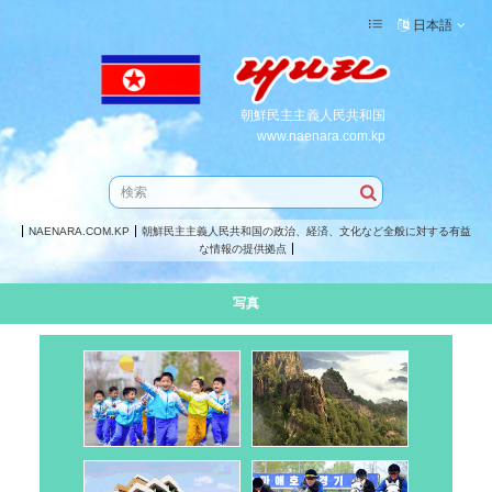
日本語
朝鮮民主主義人民共和国
www.naenara.com.kp
NAENARA.COM.KP
朝鮮民主主義人民共和国の政治、経済、文化など全般に対する有益
な情報の提供拠点
写真