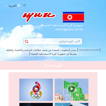
العربية
جمهورية كوريا الديمقراطية الشعبية
www.naenara.com.kp
NAENARA.COM.KP
مصدر المعلومات المفيدة عن مجمل قطاعات السياسة والاقتصاد والثقافة
وغيرها في جمهورية كوريا الديمقراطية الشعبية
الصور المتحركة
<00:01:46>
<00:02:12>