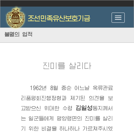
불멸의 업적
진미를 살리다
1962년 8월 중순 어느날 옥류관료
리품평회진행정형과 제기된 의견을 보
김일성
고받으신
위대한 수령
동지
께서
는 일군들에게 평양랭면의 진미를 살리
기 위한 비결을 하나하나 가르쳐주시였