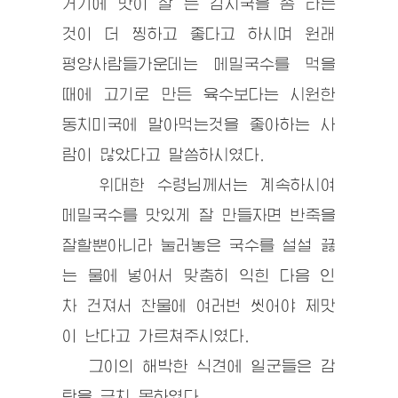
거기에 맛이 잘 든 김치국을 좀 타는
것이 더 찡하고 좋다고 하시며 원래
평양사람들가운데는 메밀국수를 먹을
때에 고기로 만든 육수보다는 시원한
동치미국에 말아먹는것을 좋아하는 사
람이 많았다고 말씀하시였다.
위대한 수령
님께서는 계속하시여
메밀국수를 맛있게 잘 만들자면 반죽을
잘할뿐아니라 눌러놓은 국수를 설설 끓
는 물에 넣어서 맞춤히 익힌 다음 인
차 건져서 찬물에 여러번 씻어야 제맛
이 난다고 가르쳐주시였다.
그이의 해박한 식견에 일군들은 감
탄을 금치 못하였다.