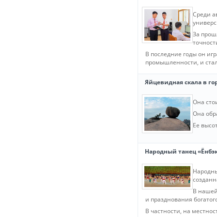
Среди а
универс
За прош
точност
В последние годы он иг
промышленности, и стал
Яйцевидная скала в го
Она сто
Она обр
Ее высот
Народный танец «Ёнбэ
Народны
созданн
В нашей
и празднования богатого
В частности, на местно