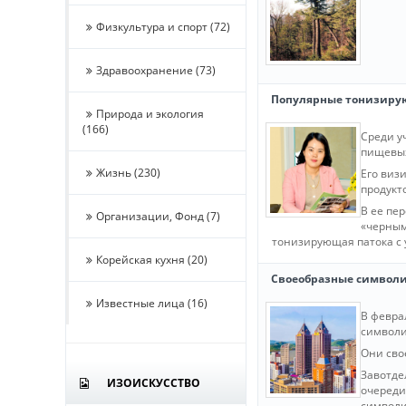
Физкультура и спорт (72)
Здравоохранение (73)
Популярные тонизиру
Природа и экология
(166)
Среди у
пищевых
Жизнь (230)
Его виз
продукт
В ее пе
Организации, Фонд (7)
«черным
тонизирующая патока с 
Корейская кухня (20)
Своеобразные символи
Известные лица (16)
В февра
символи
Они сво
Завотде
ИЗОИСКУССТВО
очереди
символи