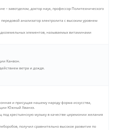
не – завотделом, доктор наук, профессор Политехнического
е передовой анализатор электролита с высоким уровнем
 редкоземельных элементов, называемых витаминами
ции Канвон.
действием ветра и дождя.
ионная и присущая нашему народу форма искусства,
инции Южный Хванхэ.
ец под крестьянскую музыку в качестве церемонии желания
леборобов, получил сравнительно высокое развитие по