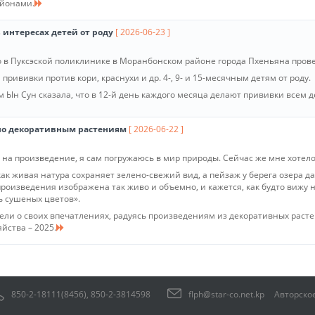
айонами.
интересах детей от роду
[ 2026-06-23 ]
 в Пуксэской поликлинике в Моранбонском районе города Пхеньяна пров
прививки против кори, краснухи и др. 4-, 9- и 15-месячным детям от роду.
м Ын Сун сказала, что в 12-й день каждого месяца делают прививки всем 
о декоративным растениям
[ 2026-06-22 ]
 на произведение, я сам погружаюсь в мир природы. Сейчас же мне хотело
как живая натура сохраняет зелено-свежий вид, а пейзаж у берега озера
произведения изображена так живо и объемно, и кажется, как будто вижу
ь сушеных цветов».
ели о своих впечатлениях, радуясь произведениям из декоративных раст
йства – 2025.
850-2-18111(8456), 850-2-3814598
flph@star-co.net.kp
Авторско