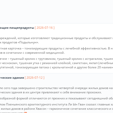
ющие пищепродукты
[ 2026-07-16 ]
чреждений, которые изготовляют традиционные продукты и обслуживают и
 продуктов «Подыльнун».
итная карточка – тонизирующие продукты с лечебной эффективностью. В 
ов в сочетании с современной медициной.
речне – тушеный кролик с трутовиком, тушеный кролик с астрагалом, туше
 чесноком», тушеная утка с реманией клейкой, самгетхан, якпап (лечебный
утятиной, тонизирующая патока с крольчатиной и другие более 20 наиме
ческие здания
[ 2026-07-12 ]
ле сего года завершено строительство четвертой очереди жилых домов на 
ческих здания в их центре привлекают к себе внимание прохожих.
еобразной формой отличаются от прежних и показывают сегодняшний обл
лом Пхеньянского архитектурного института Ли Ын Гван сказал: главные 
 жилых домов в районе Хвасон – гармоничное сочетание классического и 
ческих зданиях.