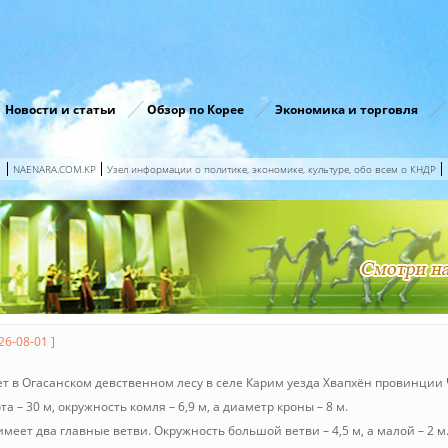
Новости и статьи
Обзор по Корее
Экономика и торговля
NAENARA.COM.KP
Узел информации о политике, экономике, культуре, обо всем о КНДР
26-08-01 ]
ет в Огасанском девственном лесу в селе Карим уезда Хвапхён провинции Ч
та – 30 м, окружность комля – 6,9 м, а диаметр кроны – 8 м.
меет два главные ветви. Окружность большой ветви – 4,5 м, а малой – 2 м