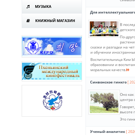
МУЗЫКА
Для интеллектуального
КНИЖНЫЙ МАГАЗИН
В после
детског
По-друг
растени
сказки и разгадки на че
и обучении иностранны
Воспитательница Ким Ын
образовании и воспитан
моральных качеств.
Синвонское гинкго
[ 20
Оно как
центра 
Говорят,
высоте г
Это гин
Ученый-аналитик
[ 202