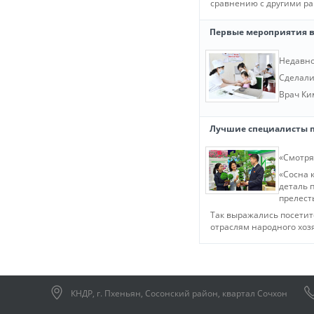
сравнению с другими р
Первые мероприятия в 
Недавно
Сделали 
Врач Ки
Лучшие специалисты п
«Смотря
«Сосна 
деталь 
прелест
Так выражались посетит
отраслям народного хозя
КНДР, г. Пхеньян, Сосонский район, квартал Сочхон