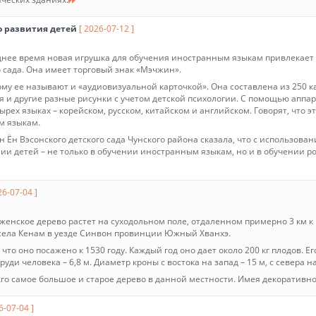
 развития детей
[ 2026-07-12 ]
днее время новая игрушка для обучения иностранным языкам привлекает 
о сада. Она имеет торговый знак «Мэчжин».
ому ее называют и «аудиовизуальной карточкой». Она составлена из 250 
я и другие разные рисунки с учетом детской психологии. С помощью аппа
тырех языках – корейском, русском, китайском и английском. Говорят, что
м языкам.
 Ён Вэсонского детского сада Чунского района сказала, что с использов
ии детей – не только в обучении иностранным языкам, но и в обучении ро
26-07-04 ]
 женское дерево растет на суходольном поле, отдаленном примерно 3 км
села Кенам в уезде Синвон провинции Южный Хванхэ.
 что оно посажено к 1530 году. Каждый год оно дает около 200 кг плодов. Ег
руди человека – 6,8 м. Диаметр кроны с востока на запад – 15 м, с севера на
кго самое большое и старое дерево в данной местности. Имея декоративно
6-07-04 ]