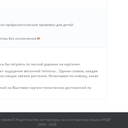
ели профилактические прививки для детей.
детям без исключения.
сь бы погулять по лесной дорожке на картине».
 дает ощущение весенней теплоты… Одним словом, каждая
 настоящее свежее растение. Испытываю по-новому, какая
ений на Выставке научно-технических достижений по
е право© Издательство литературы на иностранных языках КНДР
2004 - 2026