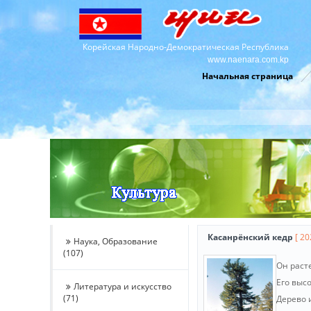
Корейская Народно-Демократическая Республика
www.naenara.com.kp
Начальная страница
Касанрёнский кедр
[ 20
Наука, Образование
(107)
Он раст
Его высо
Литература и искусство
(71)
Дерево и