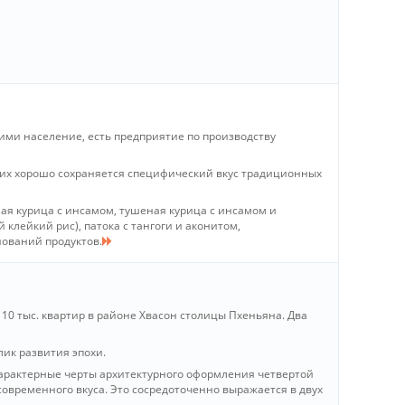
ми население, есть предприятие по производству
них хорошо сохраняется специфический вкус традиционных
ная курица с инсамом, тушеная курица с инсамом и
 клейкий рис), патока с тангоги и аконитом,
нований продуктов.
10 тыс. квартир в районе Хвасон столицы Пхеньяна. Два
ик развития эпохи.
характерные черты архитектурного оформления четвертой
современного вкуса. Это сосредоточенно выражается в двух