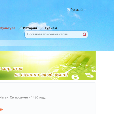
Русский
Культура
История
Туризм
аган. Он посажен к 1480 году.
.