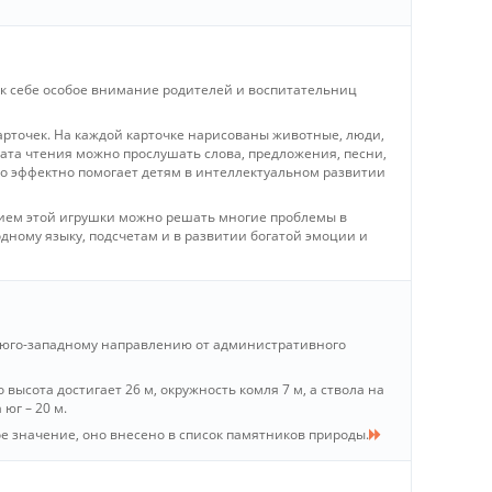
к себе особое внимание родителей и воспитательниц
карточек. На каждой карточке нарисованы животные, люди,
рата чтения можно прослушать слова, предложения, песни,
 это эффектно помогает детям в интеллектуальном развитии
анием этой игрушки можно решать многие проблемы в
дному языку, подсчетам и в развитии богатой эмоции и
 к юго-западному направлению от административного
о высота достигает 26 м, окружность комля 7 м, а ствола на
 юг – 20 м.
е значение, оно внесено в список памятников природы.