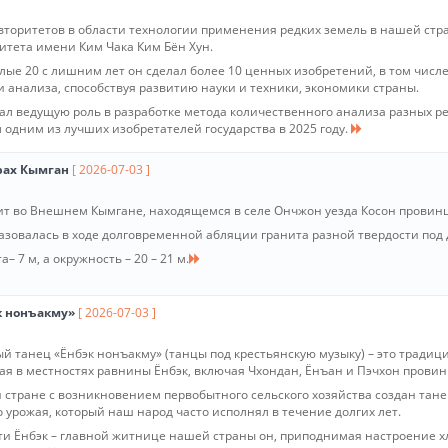
вторитетов в области технологии применения редких земель в нашей стра
итета имени Ким Чака Ким Бён Хун.
лые 20 с лишним лет он сделал более 10 ценных изобретений, в том числ
и анализа, способствуя развитию науки и техники, экономики страны.
рал ведущую роль в разработке метода количественного анализа разных
 одним из лучших изобретателей государства в 2025 году.
рах Кымган
[ 2026-07-03 ]
ит во Внешнем Кымгане, находящемся в селе Ончжон уезда Косон провин
азовалась в ходе долговременной абляции гранита разной твердости под 
а– 7 м, а окружность – 20 – 21 м.
к нонъакму»
[ 2026-07-03 ]
й танец «Ёнбэк нонъакму» (танцы под крестьянскую музыку) – это традиц
ая в местностях равнины Ёнбэк, включая Чхондан, Ёнъан и Пэчхон пров
 стране с возникновением первобытного сельского хозяйства создан тан
 урожая, который наш народ часто исполнял в течение долгих лет.
сти Ёнбэк – главной житнице нашей страны он, приподнимая настроение х