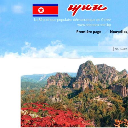
La République populaire démocratique de Corée
www.naenara.com.kp
Première page
Nouvelles,
NAENARA