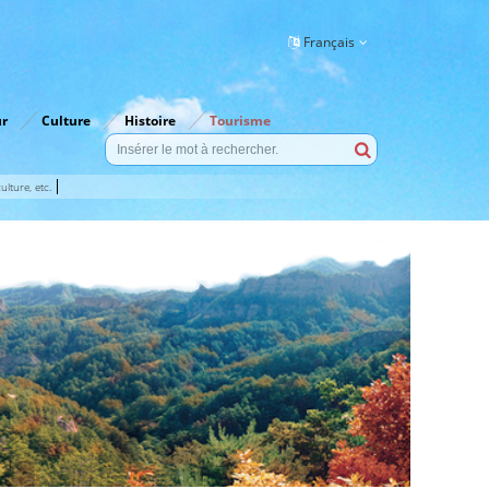
Français
ur
Culture
Histoire
Tourisme
lture, etc.