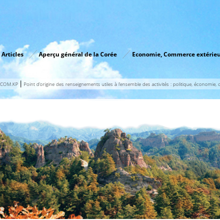
 Articles
Aperçu général de la Corée
Economie, Commerce extérie
.COM.KP
Point d’origine des renseignements utiles à l’ensemble des activités : politique, économie, cu