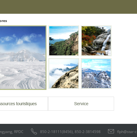
bres
ongyang, RPDC
850-2-18111(8456), 850-2-3814598
flph@star-c