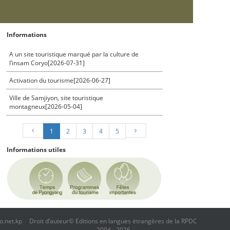
Informations
A un site touristique marqué par la culture de
l’insam Coryo[2026-07-31]
Activation du tourisme[2026-06-27]
Ville de Samjiyon, site touristique
montagneux[2026-05-04]
1
2
3
4
5
Informations utiles
o.net.kp
Droit d’auteur© Editions en langues étrangères de la RPDC
2004 - 2026