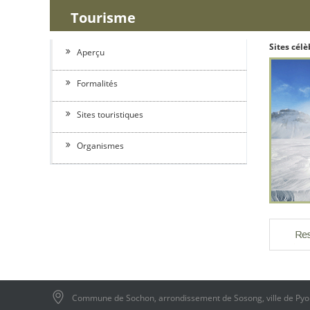
Tourisme
Sites célè
Aperçu
Formalités
Sites touristiques
Organismes
Commune de Sochon, arrondissement de Sosong, ville de Py