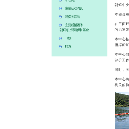
中心简介
朝鲜中
主要活动消息
本部设
环保关联法
在三面
主要后援团体:
的迅速
朝鲜海上环境保护基金
刊物
本中心
指挥船
联系
本中心
评价工
同时，
本中心
机关的