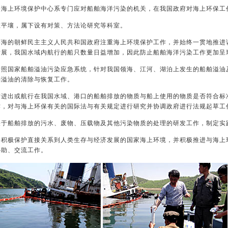
央海上环境保护中心系专门应对船舶海洋污染的机关，在我国政府对海上环保工作
在平壤，属下设有对策、方法论研究等科室。
环海的朝鲜民主主义人民共和国政府注重海上环境保护工作，并始终一贯地推进
发展，我国水域内航行的船只数量日益增加，因此防止船舶海洋污染工作更加呈
按照国家船舶溢油污染应急系统，针对我国领海、江河、湖泊上发生的船舶溢油
舶溢油的清除与恢复工作。
对进出或航行在我国水域、港口的船舶排放的物质与船上使用的物质是否符合标
作，对与海上环保有关的国际法与有关规定进行研究并协调政府进行法规起草工
关于船舶排放的污水、废物、压载物及其他污染物质的处理的研发工作，制定实
将积极保护直接关系到人类生存与经济发展的国家海上环境，并积极推进与海上
协助、交流工作。