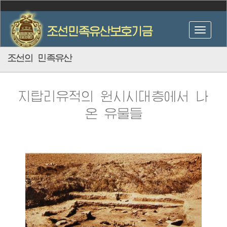
조선의 민족유산
지탑리유적의 원시시대층에서 나
온 유물들