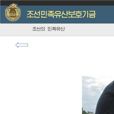
조선의 민족유산
⇦