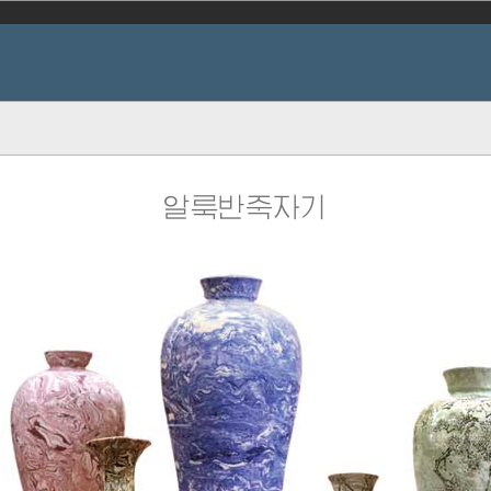
알룩반죽자기