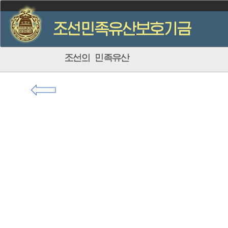
조선의 민족유산
⇦