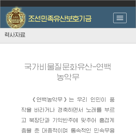
력사자료
국가비물질문화유산-연백
농악무
《연백농악무》는 우리 인민이 풍
작을 바라거나 경축하면서 노래를 부르
고 북장단과 기악반주에 맞추어 흥겹게
춤을 춘 대중적이며 통속적인 민속무용