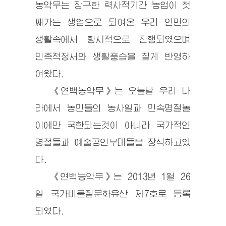
농악무는 장구한 력사적기간 농업이 첫
째가는 생업으로 되여온 우리 인민의
생활속에서 항시적으로 진행되였으며
민족적정서와 생활풍습을 짙게 반영하
여왔다.
《연백농악무》는 오늘날 우리 나
라에서 농민들의 농사일과 민속명절놀
이에만 국한되는것이 아니라 국가적인
명절들과 예술공연무대들을 장식하고있
다.
《연백농악무》는 2013년 1월 26
일 국가비물질문화유산 제7호로 등록
되였다.