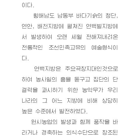
이다.
황해남도 남동부 바다기슭의 청단,
연안, 배천지방에 펼쳐진 연백벌지방에
서 발생하여 오랜 세월 전해져내려온
전통적인 조선민족고유의 예술형식이
다.
연백지방은 주요곡창지대인것으로
하여 농사일의 흥을 돋구고 집단의 단
결력을 과시하기 위한 농악무가 우리
나라의 그 어느 지방에 비해 상당히
높은 수준에서 발전하였다.
원시농업의 발생과 함께 풍작을 바
라거나 경축하는 의식수단으로 창조된