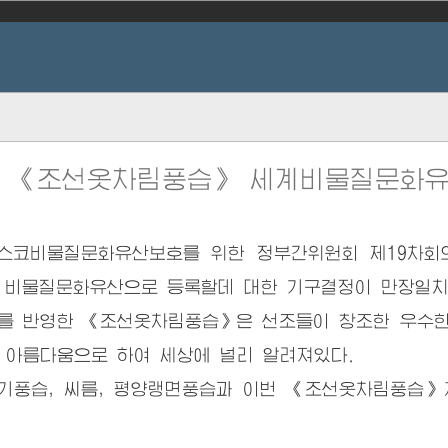
의 《조선옷차림풍습》 세계비물질문화유
코비물질문화유산보호를 위한 정부간위원회 제19차회의
 비물질문화유산으로 등록할데 대한 기구결정이 만장일치
를 반영한 《조선옷차림풍습》은 선조들이 창조한 우수한
 아름다움으로 하여 세상에 널리 알려져있다.
풍습, 씨름, 평양랭면풍습과 이번 《조선옷차림풍습》까