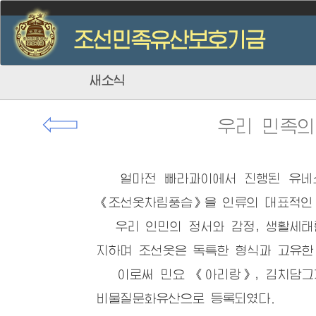
새소식
⇦
우리 민족
얼마전 빠라과이에서 진행된 유네스
《조선옷차림풍습》을 인류의 대표적인
우리 인민의 정서와 감정, 생활세태
지하며 조선옷은 독특한 형식과 고유한
이로써 민요 《아리랑》, 김치담그기
비물질문화유산으로 등록되였다.