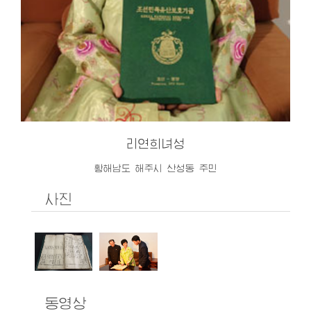
리연희녀성
황해남도 해주시 산성동 주민
사진
동영상