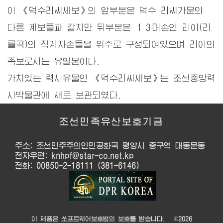
이 《덕수리씨세보》의 앞부분은 덕수 리씨가문의
다른 계보들과 같지만 뒤부분은 １３대손인 리이(리
률곡)의 직계자손들을 위주로 구성되여있으며 리이의
족보로서는 유일본이다.
가치있는 력사유물인 《덕수리씨세보》는 조선중앙력
사박물관에 새로 보관되였다.
조선민족유산보호기금
주소: 조선민주주의인민공화국 평양시 중구역 대동문동
전자우편: knhpf@star-co.net.kp
전화: 00850-2-18111 (381-6146)
이 제품은 쏘프트웨어보호법의 보호를 받습니다. ©
2026