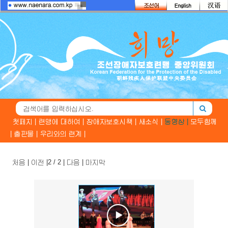
첫페지 |
련맹에 대하여 |
장애자보호시책 |
새소식 |
동영상 |
모두함께
|
출판물 |
우리와의 련계 |
처음
|
이전
|2 / 2 |
다음
|
마지막