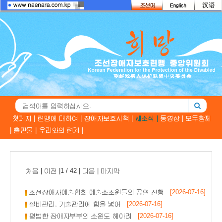
첫페지 |
련맹에 대하여 |
장애자보호시책 |
새소식 |
동영상 |
모두함께
|
출판물 |
우리와의 련계 |
처음
|
이전
|1 / 42 |
다음
|
마지막
조선장애자예술협회 예술소조원들의 공연 진행
[2026-07-16]
설비관리, 기술관리에 힘을 넣어
[2026-07-16]
평범한 장애자부부의 소원도 헤아려
[2026-07-16]