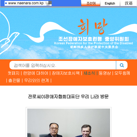
첫페지 |
련맹에 대하여 |
장애자보호시책 |
새소식 |
동영상 |
모두함께
|
출판물 |
우리와의 련계 |
전로씨야장애자협회대표단 우리 나라 방문