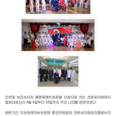
미하일 보리쏘비치 쩨렌찌예브회장을 단장으로 하는 전로씨야장애자
협회대표단이 4월 6일부터 10일까지 우리 나라를 방문하였다.
방문기간 조선장애자보호련맹 중앙위원회와 전로씨야장애자협회사이