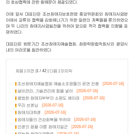
의 호상협력에 관한 량해문이 체결되였다.
이에 앞서 대표단은 조선장애자보호련맹 중앙위원회와 장애자사업분
야에서 교류와 협력을 강화해나가기 위한 일련의 계획들을 론의하였으
며 두 나라의 장애자사업발전을 위하여 앞으로 적극 협력할 의향을 표
명하였다.
대표단은 방문기간 조선장애자예술협회, 장원락원합작회사와 평양시
내의 여러곳을 참관하였다.
처음
|
이전
|1 / 42 |
다음
|
마지막
조선장애자예술협회 예술소조원들의 공연 진행
[2026-07-16]
설비관리, 기술관리에 힘을 넣어
[2026-07-16]
평범한 장애자부부의 소원도 헤아려
[2026-07-16]
우리 선생님
[2026-07-16]
장애자대학생
[2026-07-16]
장애자들의 건강회복을 위하여
[2026-07-16]
인생의 꿈을 이룬 장애자일군
[2026-07-16]
유능한 혁명인재들로
[2026-07-16]