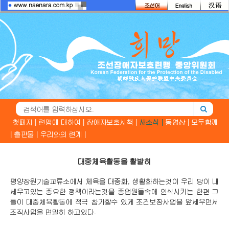
첫페지 |
련맹에 대하여 |
장애자보호시책 |
새소식 |
동영상 |
모두함께
|
출판물 |
우리와의 련계 |
대중체육활동을 활발히
평양장원기술교류소에서 체육을 대중화, 생활화하는것이 우리 당이 내
세우고있는 중요한 정책이라는것을 종업원들속에 인식시키는 한편 그
들이 대중체육활동에 적극 참가할수 있게 조건보장사업을 앞세우면서
조직사업을 면밀히 하고있다.