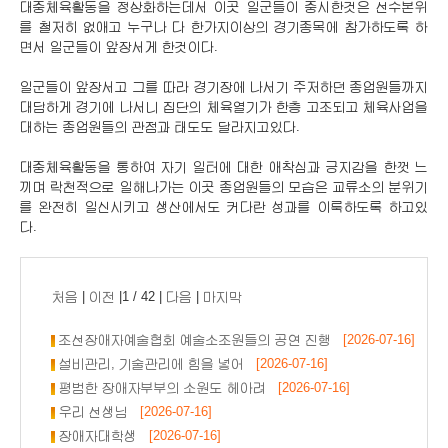
대중체육활동을 정상화하는데서 이곳 일군들이 중시한것은 선수본위
를 철저히 없애고 누구나 다 한가지이상의 경기종목에 참가하도록 하
면서 일군들이 앞장서게 한것이다.
일군들이 앞장서고 그를 따라 경기장에 나서기 주저하던 종업원들까지
대담하게 경기에 나서니 집단의 체육열기가 한층 고조되고 체육사업을
대하는 종업원들의 관점과 태도도 달라지고있다.
대중체육활동을 통하여 자기 일터에 대한 애착심과 긍지감을 한껏 느
끼며 락천적으로 일해나가는 이곳 종업원들의 모습은 교류소의 분위기
를 완전히 일신시키고 생산에서도 커다란 성과를 이룩하도록 하고있
다.
처음
|
이전
|1 / 42 |
다음
|
마지막
조선장애자예술협회 예술소조원들의 공연 진행
[2026-07-16]
설비관리, 기술관리에 힘을 넣어
[2026-07-16]
평범한 장애자부부의 소원도 헤아려
[2026-07-16]
우리 선생님
[2026-07-16]
장애자대학생
[2026-07-16]