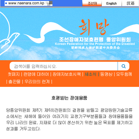
첫페지 |
련맹에 대하여 |
장애자보호시책 |
새소식 |
동영상 |
모두함께
|
출판물 |
우리와의 련계 |
호평받는 장애용품
당중앙위원회 제8기 제6차전원회의 결정을 받들고 평양장원기술교류
소에서는 새해에 들어와 여러가지 교정기구부분품들과 장애용품들을
우리 나라의 원료, 자재로 더 많이 생산하기 위한 높은 목표를 제기하고
성과를 거두고있다.